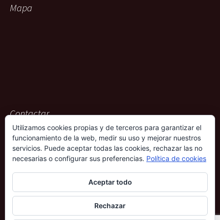
Mapa
Contactar
Utilizamos cookies propias y de terceros para garantizar el
ACG Representaciones
funcionamiento de la web, medir su uso y mejorar nuestros
Rambla Pulido, 36
servicios. Puede aceptar todas las cookies, rechazar las no
38004 – Santa Cruz de Tenerife
necesarias o configurar sus preferencias.
Política de cookies
901 009 612
Aceptar todo
690 339 686
Rechazar