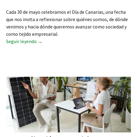
Cada 30 de mayo celebramos el Día de Canarias, una fecha
que nos invita a reflexionar sobre quiénes somos, de dónde
venimos y hacia dónde queremos avanzar como sociedad y
como tejido empresarial.
Día de Canarias: el orgullo de representar nuest
Seguir leyendo
→