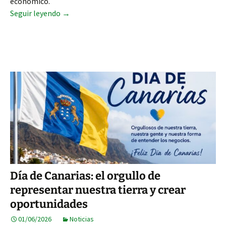
económico.
España ha ganado el Mundial. La economía tam
Seguir leyendo
→
Día de Canarias: el orgullo de
representar nuestra tierra y crear
oportunidades
01/06/2026
Noticias