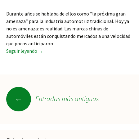
Durante años se hablaba de ellos como “la próxima gran
amenaza” para la industria automotriz tradicional. Hoy ya
no es amenaza: es realidad. Las marcas chinas de
automóviles están conquistando mercados a una velocidad
que pocos anticiparon.
Los coches chinos ya han empezado a comers
Seguir leyendo
→
Ir
←
Entradas más antiguas
a
las