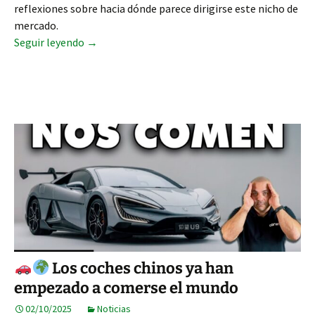
reflexiones sobre hacia dónde parece dirigirse este nicho de
mercado.
El sector de las reformas sigue creciendo en Ca
Seguir leyendo
→
Los coches chinos ya han
empezado a comerse el mundo
02/10/2025
Noticias