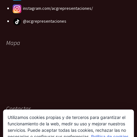
instagram.com/acgrepresentaciones/
@acgrepresentaciones
Mapa
Contactar
Utilizamos cookies propias y de terceros para garantizar el
ACG Representaciones
funcionamiento de la web, medir su uso y mejorar nuestros
Rambla Pulido, 36
servicios. Puede aceptar todas las cookies, rechazar las no
38004 – Santa Cruz de Tenerife
necesarias o configurar sus preferencias.
Política de cookies