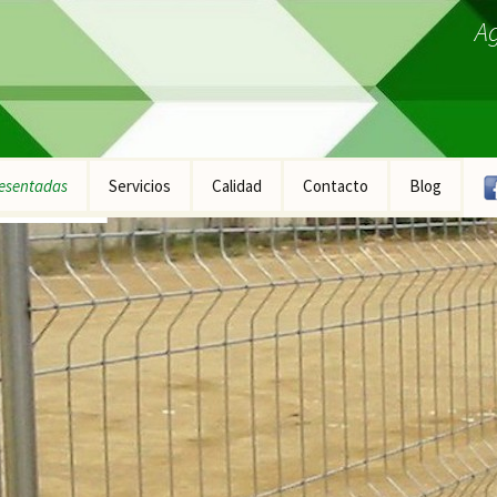
A
esentadas
Servicios
Calidad
Contacto
Blog
ucto Fontanería
ucto Construcción
ucto Industrial
ucto Equipamiento
ral