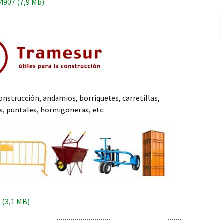
907 (7,9 Mb)
construcción, andamios, borriquetes, carretillas,
os, puntales, hormigoneras, etc.
(3,1 MB)