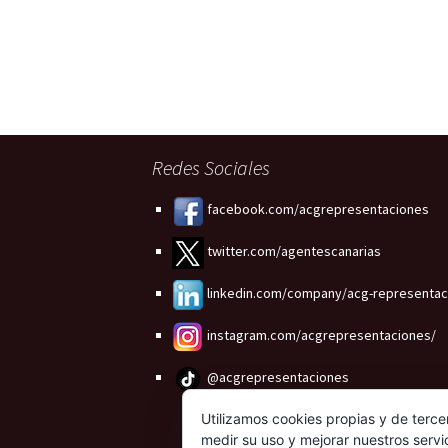
Redes Sociales
facebook.com/acgrepresentaciones
twitter.com/agentescanarias
linkedin.com/company/acg-representac
instagram.com/acgrepresentaciones/
@acgrepresentaciones
Utilizamos cookies propias y de terce
medir su uso y mejorar nuestros servi