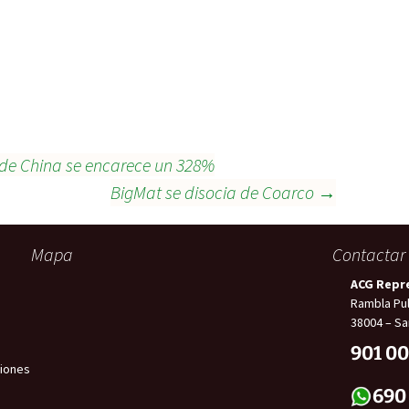
sde China se encarece un 328%
BigMat se disocia de Coarco
→
Mapa
Contactar
ACG Repr
Rambla Pul
38004 – Sa
901 00
iones
690