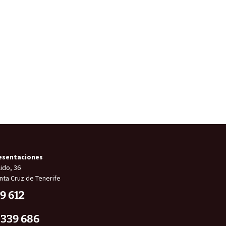
esentaciones
ido, 36
nta Cruz de Tenerife
9 612
 339 686