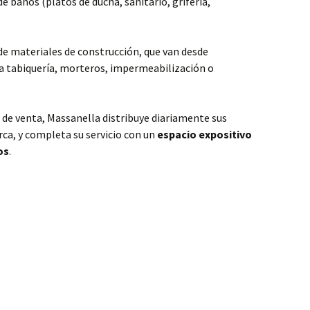
e baños (platos de ducha, sanitario, grifería,
e materiales de construcción, que van desde
a tabiquería, morteros, impermeabilización o
 de venta, Massanella distribuye diariamente sus
rca, y completa su servicio con un
espacio expositivo
os
.