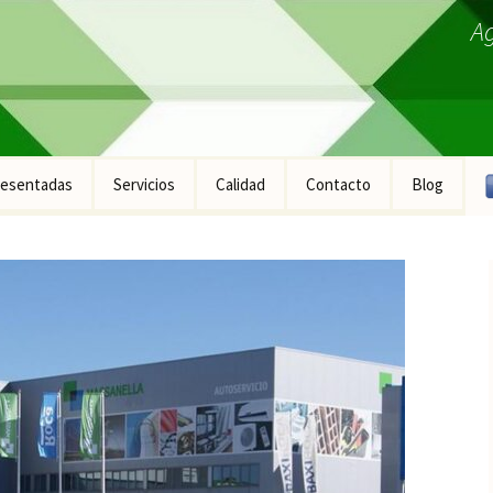
A
esentadas
Servicios
Calidad
Contacto
Blog
ucto Fontanería
ucto Construcción
ucto Industrial
ucto Equipamiento
ral