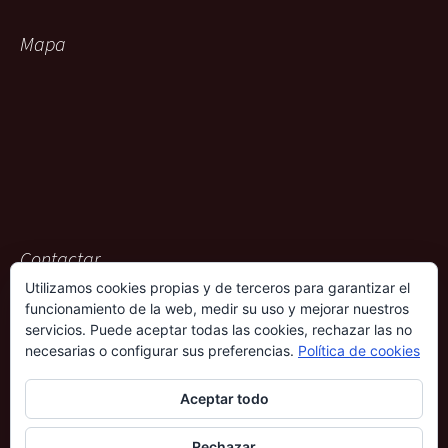
Mapa
Contactar
Utilizamos cookies propias y de terceros para garantizar el
ACG Representaciones
funcionamiento de la web, medir su uso y mejorar nuestros
Rambla Pulido, 36
servicios. Puede aceptar todas las cookies, rechazar las no
38004 – Santa Cruz de Tenerife
necesarias o configurar sus preferencias.
Política de cookies
901 009 612
Aceptar todo
690 339 686
Rechazar