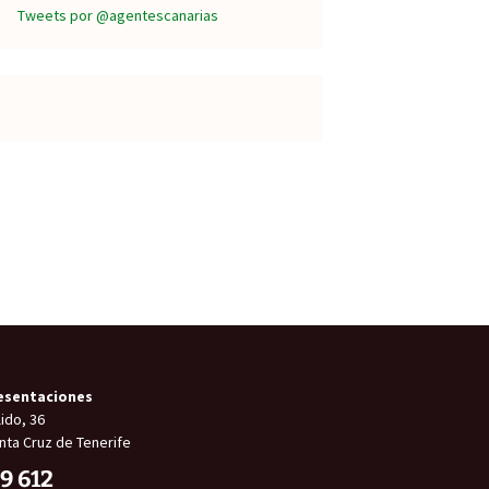
Tweets por @agentescanarias
esentaciones
ido, 36
nta Cruz de Tenerife
9 612