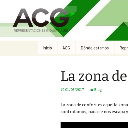
Saltar
Inicio
ACG
Dónde estamos
Repr
al
contenido
Prod
La zona de
Prod
Prod
01/03/2017
Blog
Prod
Labo
La zona de confort es aquella zona
controlamos, nada se nos escapa