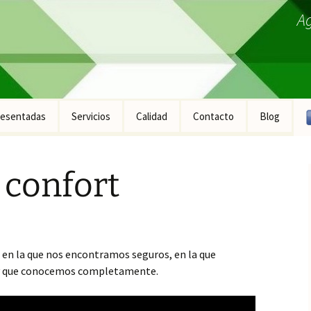
A
esentadas
Servicios
Calidad
Contacto
Blog
ucto Fontanería
 confort
ucto Construcción
ucto Industrial
ucto Equipamiento
ral
 en la que nos encontramos seguros, en la que
 y que conocemos completamente.