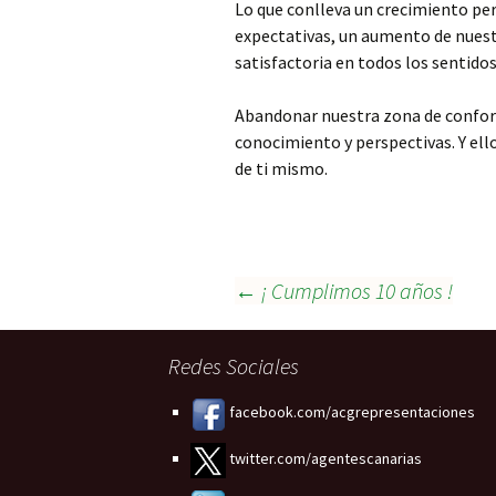
Lo que conlleva un crecimiento pe
expectativas, un aumento de nuest
satisfactoria en todos los sentidos
Abandonar nuestra zona de confort
conocimiento y perspectivas. Y ell
de ti mismo.
Navegación
←
¡ Cumplimos 10 años !
de
Redes Sociales
facebook.com/acgrepresentaciones
entradas
twitter.com/agentescanarias