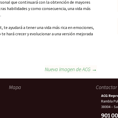
rsonal que continuará con la obtención de mayores
ras habilidades y como consecuencia, una vida más
.
, te ayudará a tener una vida más rica en emociones,
o te hará crecer y evolucionar a una versión mejorada
Nueva imagen de ACG
→
Mapa
Contactar
ACG Repr
Rambla Pul
38004 – Sa
901 00