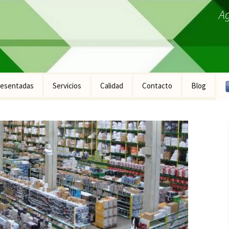
A
esentadas
Servicios
Calidad
Contacto
Blog
ucto Fontanería
ucto Construcción
ucto Industrial
ucto Equipamiento
ral