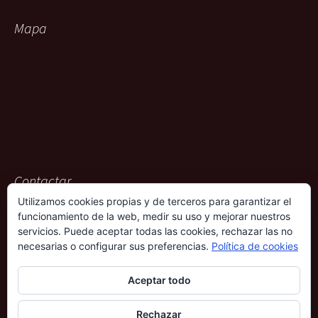
Mapa
Contactar
Utilizamos cookies propias y de terceros para garantizar el
ACG Representaciones
funcionamiento de la web, medir su uso y mejorar nuestros
Rambla Pulido, 36
servicios. Puede aceptar todas las cookies, rechazar las no
38004 – Santa Cruz de Tenerife
necesarias o configurar sus preferencias.
Política de cookies
901 009 612
Aceptar todo
690 339 686
Rechazar