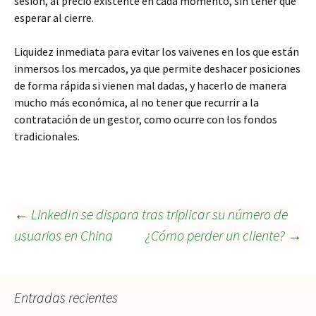
sesión, al precio existente en cada momento, sin tener que
esperar al cierre.
Liquidez inmediata para evitar los vaivenes en los que están
inmersos los mercados, ya que permite deshacer posiciones
de forma rápida si vienen mal dadas, y hacerlo de manera
mucho más económica, al no tener que recurrir a la
contratación de un gestor, como ocurre con los fondos
tradicionales.
Navegación
←
LinkedIn se dispara tras triplicar su número de
usuarios en China
¿Cómo perder un cliente?
→
de
Entradas recientes
entradas