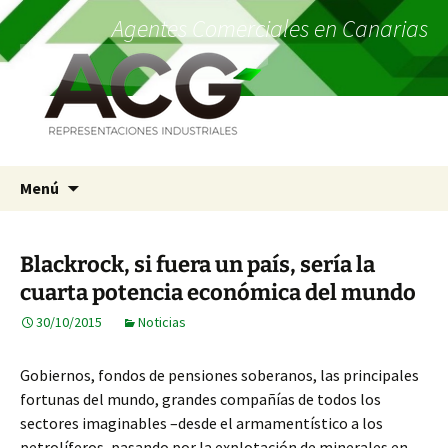
Agentes Comerciales en Canarias
Saltar
Menú
al
contenido
Blackrock, si fuera un país, sería la
cuarta potencia económica del mundo
30/10/2015
Noticias
Gobiernos, fondos de pensiones soberanos, las principales
fortunas del mundo, grandes compañías de todos los
sectores imaginables –desde el armamentístico a los
petrolíferos, pasando por la explotación de minerales en