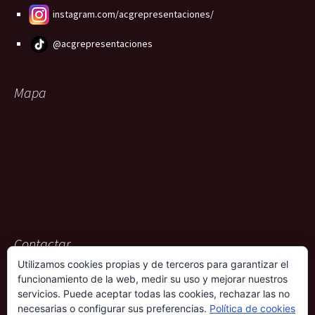
instagram.com/acgrepresentaciones/
@acgrepresentaciones
Mapa
Contactar
Utilizamos cookies propias y de terceros para garantizar el
ACG Representaciones
funcionamiento de la web, medir su uso y mejorar nuestros
Rambla Pulido, 36
servicios. Puede aceptar todas las cookies, rechazar las no
38004 – Santa Cruz de Tenerife
necesarias o configurar sus preferencias.
Política de cookies