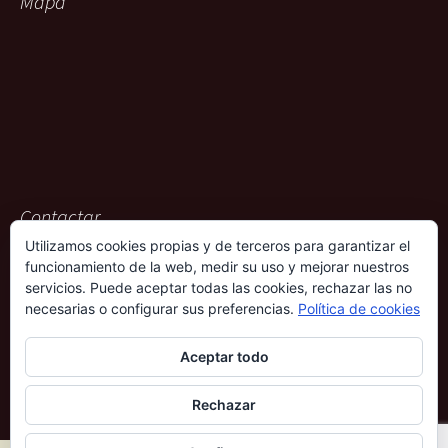
Mapa
Contactar
Utilizamos cookies propias y de terceros para garantizar el
ACG Representaciones
funcionamiento de la web, medir su uso y mejorar nuestros
Rambla Pulido, 36
servicios. Puede aceptar todas las cookies, rechazar las no
38004 – Santa Cruz de Tenerife
necesarias o configurar sus preferencias.
Política de cookies
901 009 612
Aceptar todo
690 339 686
Rechazar