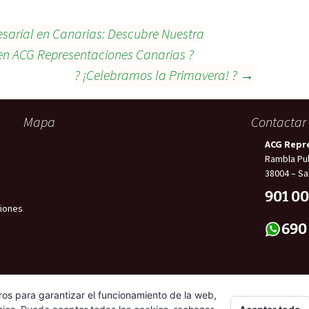
sarial en Canarias: Descubre Nuestra
 en ACG Representaciones Canarias ?
? ¡Celebramos la Primavera! ?
→
Mapa
Contactar
ACG Repr
Rambla Pul
38004 – Sa
901 00
iones
690
ros para garantizar el funcionamiento de la web,