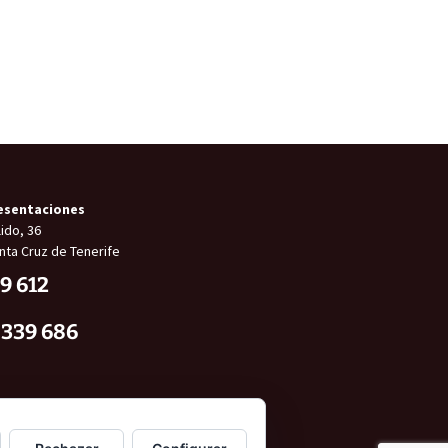
esentaciones
ido, 36
nta Cruz de Tenerife
9 612
 339 686