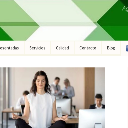
A
esentadas
Servicios
Calidad
Contacto
Blog
ucto Fontanería
ucto Construcción
ucto Industrial
ucto Equipamiento
ral