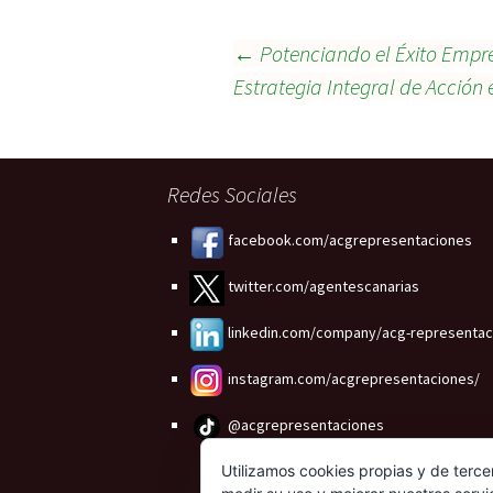
Navegación
←
Potenciando el Éxito Empre
Estrategia Integral de Acción
de
entradas
Redes Sociales
facebook.com/acgrepresentaciones
twitter.com/agentescanarias
linkedin.com/company/acg-representac
instagram.com/acgrepresentaciones/
@acgrepresentaciones
Utilizamos cookies propias y de terce