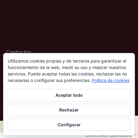
Contactar
Utilizamos cookies propias y de terceros para garantizar el
ACG Representaciones
funcionamiento de la web, medir su uso y mejorar nuestros
Rambla Pulido, 36
servicios. Puede aceptar todas las cookies, rechazar las no
38004 – Santa Cruz de Tenerife
necesarias o configurar sus preferencias.
Política de cookies
901 009 612
Aceptar todo
690 339 686
Rechazar
Configurar
© 2026 - ACG Partners Incorporation S.L.
Uso y privacidad
Diseño web: Cibernatural