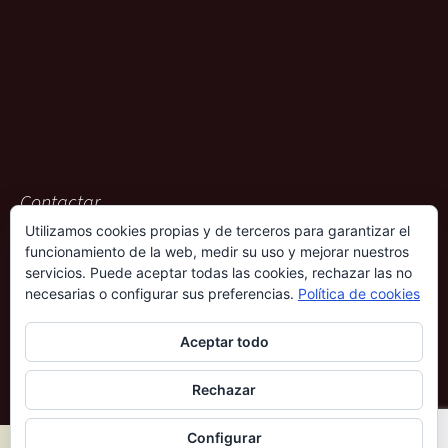
Contactar
Utilizamos cookies propias y de terceros para garantizar el
ACG Representaciones
funcionamiento de la web, medir su uso y mejorar nuestros
Rambla Pulido, 36
servicios. Puede aceptar todas las cookies, rechazar las no
38004 – Santa Cruz de Tenerife
necesarias o configurar sus preferencias.
Política de cookies
901 009 612
Aceptar todo
690 339 686
Rechazar
Configurar