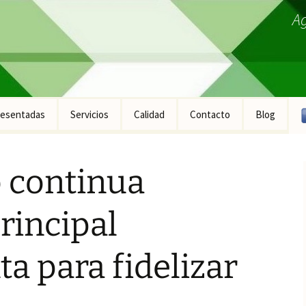
A
esentadas
Servicios
Calidad
Contacto
Blog
ucto Fontanería
o continua
ucto Construcción
ucto Industrial
principal
ucto Equipamiento
ral
a para fidelizar