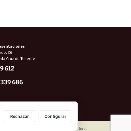
esentaciones
ido, 36
nta Cruz de Tenerife
9 612
 339 686
Rechazar
Configurar
Diseño web: Cibernatural