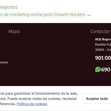
Colegiados
s de marketing online para Growth Hackers
→
Mapa
Contactar
ACG Repr
Rambla Pul
38004 – Sa
901 00
iones
690
ros para garantizar el funcionamiento de la web,
Aceptar todo
cios. Puede aceptar todas las cookies, rechazar
eferencias.
Política de cookies
o y privacidad