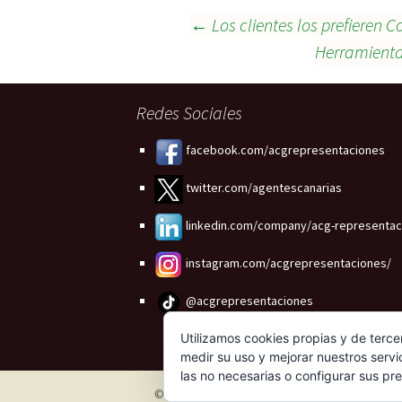
Navegación
←
Los clientes los prefieren 
Herramienta
de
Redes Sociales
entradas
facebook.com/acgrepresentaciones
twitter.com/agentescanarias
linkedin.com/company/acg-representac
instagram.com/acgrepresentaciones/
@acgrepresentaciones
Utilizamos cookies propias y de terce
medir su uso y mejorar nuestros servi
las no necesarias o configurar sus pr
© 2026 - ACG Partners Incorporation S.L.
Us