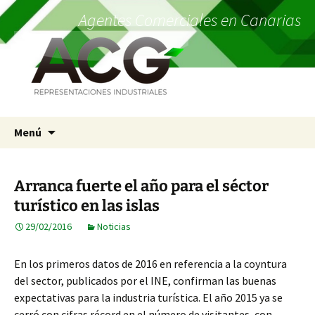
Agentes Comerciales en Canarias
Saltar
Menú
al
contenido
Arranca fuerte el año para el séctor
turístico en las islas
29/02/2016
Noticias
En los primeros datos de 2016 en referencia a la coyntura
del sector, publicados por el INE, confirman las buenas
expectativas para la industria turística. El año 2015 ya se
cerró con cifras récord en el número de visitantes, con