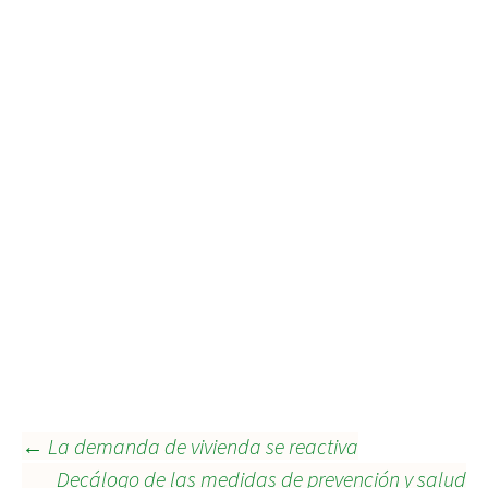
Navegación
←
La demanda de vivienda se reactiva
Decálogo de las medidas de prevención y salud