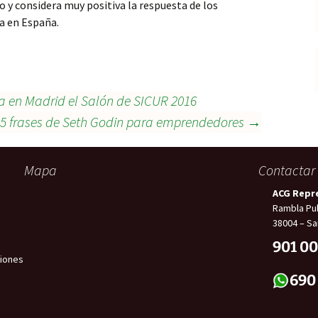
o y considera muy positiva la respuesta de los
ia en España.
a en Madrid el Salón de SICUR 2016
5 frases de Seth Godin para emprendedores
→
Mapa
Contactar
ACG Repr
Rambla Pul
38004 – Sa
901 00
iones
690