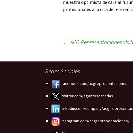
muestra optimista de cara al futur
profesionales a la cita de referenc
Navegación
←
ACG Representaciones visit
de
Redes Sociales
entradas
facebook.com/acgrepresentaciones
twitter.com/agentescanarias
linkedin.com/company/acg-representac
instagram.com/acgrepresentaciones/