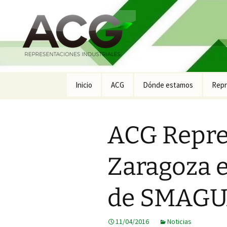
Saltar
Inicio
ACG
Dónde estamos
Repr
al
contenido
Prod
ACG Repre
Prod
Prod
Zaragoza e
Prod
Labo
de SMAGU
11/04/2016
Noticias