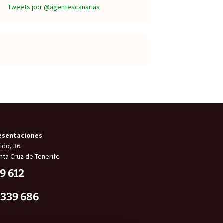
Tweets por @agentescanarias
esentaciones
ido, 36
nta Cruz de Tenerife
9 612
 339 686