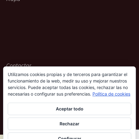
Contactar
Utilizamos cookies propias y de terceros para garantizar el
ACG Representaciones
funcionamiento de la web, medir su uso y mejorar nuestros
Rambla Pulido, 36
servicios. Puede aceptar todas las cookies, rechazar las no
38004 – Santa Cruz de Tenerife
necesarias o configurar sus preferencias.
Política de cookies
901 009 612
Aceptar todo
690 339 686
Rechazar
Configurar