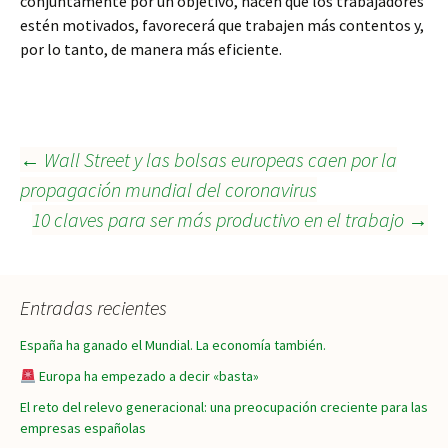
conjuntamente por un objetivo, hacen que los trabajadores
estén motivados, favorecerá que trabajen más contentos y,
por lo tanto, de manera más eficiente.
Navegación
←
Wall Street y las bolsas europeas caen por la
propagación mundial del coronavirus
10 claves para ser más productivo en el trabajo
→
de
entradas
Entradas recientes
España ha ganado el Mundial. La economía también.
Europa ha empezado a decir «basta»
El reto del relevo generacional: una preocupación creciente para las
empresas españolas