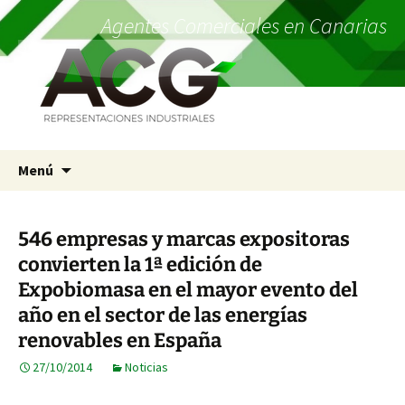
Agentes Comerciales en Canarias
Saltar
Menú
al
contenido
546 empresas y marcas expositoras
convierten la 1ª edición de
Expobiomasa en el mayor evento del
año en el sector de las energías
renovables en España
27/10/2014
Noticias