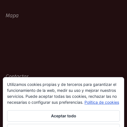
Mapa
Contactar
Utilizamos cookies propias y de terceros para garantizar el
ACG Representaciones
funcionamiento de la web, medir su uso y mejorar nuestros
Rambla Pulido, 36
servicios. Puede aceptar todas las cookies, rechazar las no
38004 – Santa Cruz de Tenerife
necesarias o configurar sus preferencias.
Política de cookies
901 009 612
Aceptar todo
690 339 686