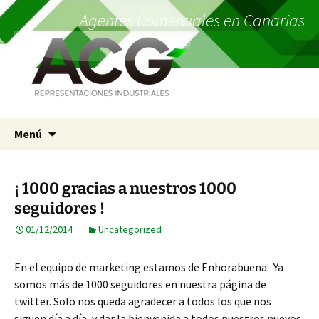
Agentes Comerciales en Canarias
Saltar
Menú
al
contenido
¡ 1000 gracias a nuestros 1000
seguidores !
01/12/2014
Uncategorized
En el equipo de marketing estamos de Enhorabuena: Ya
somos más de 1000 seguidores en nuestra página de
twitter. Solo nos queda agradecer a todos los que nos
siguen día a día, y dar la bienvenida a todos nuestros nuevos